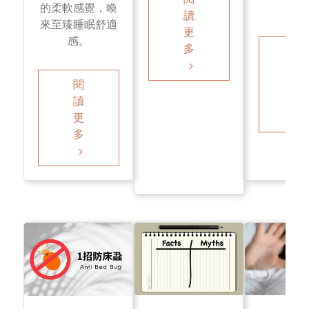
統
的柔軟感覺，喚
讀
來至臻睡眠舒適
更
感。
多
閱
讀
更
閱
多
讀
更
多