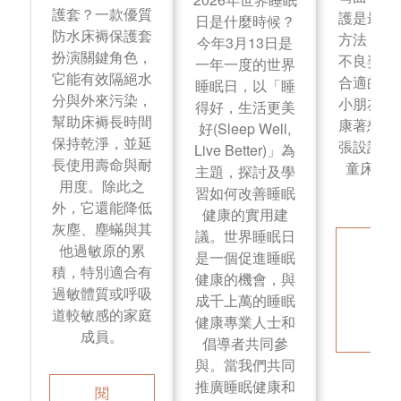
護套？一款優質
護是最好
日是什麼時候？
防水床褥保護套
方法，例
今年3月13日是
扮演關鍵角色，
不良姿勢
一年一度的世界
它能有效隔絕水
合適的寢
睡眠日，以「睡
分與外來污染，
小朋友的
得好，生活更美
幫助床褥長時間
康著想，
好(Sleep Well,
保持乾淨，並延
張設計優
Live Better)」為
長使用壽命與耐
童床褥
主題，探討及學
用度。除此之
的
習如何改善睡眠
外，它還能降低
健康的實用建
灰塵、塵蟎與其
議。世界睡眠日
閱
他過敏原的累
是一個促進睡眠
讀
積，特別適合有
健康的機會，與
更
過敏體質或呼吸
成千上萬的睡眠
多
道較敏感的家庭
健康專業人士和
成員。
倡導者共同參
與。當我們共同
推廣睡眠健康和
閱