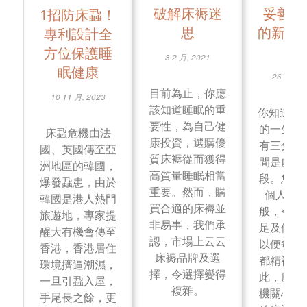
破解床褥迷
妥善護
1招防床蝨！
思
的新床褥
專利設計全
貼
方位保護睡
3 2 月, 2021
眠健康
26 1 月, 
目前為止，你應
10 11 月, 2023
該知道睡眠的重
你知道嗎
要性，為自己健
的一生中
床蝨危機由法
康投資，選購優
有三分之
國、英國傳至亞
質床褥從而獲得
間是處於
洲地區的韓國，
高質量睡眠相當
段。您的
爆發蝨患，由於
重要。然而，購
個人身
韓國是港人熱門
買合適的床褥並
般，令您
旅遊地，專家提
非易事，我們承
足及優積
醒大有機會傳至
認，市場上云云
以便每天
香港，香港居住
床褥品牌及選
都精神爽
環境擠逼潮濕，
擇，令選擇變得
此，應更
一旦引蝨入屋，
複雜。
機關心自
手尾長之餘，更