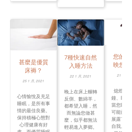
您的睡
7種快速自然
甚麼是優質
映您的
入睡方法
床褥？
21 1 月, 
22 1 月, 2021
25 1 月, 2021
熄燈、
晚上在床上輾轉
心情愉悅及充足
鐘、睡好
反側、數綿羊，
睡眠，是所有事
當您睡覺
都希望入睡，然
情的最佳良藥。
可能已無
而無論您做甚
保持積極心態對
展露了​​
麼，似乎都無法
心理健康有好
自我。我
輕易進入夢鄉。
處，而優質睡眠