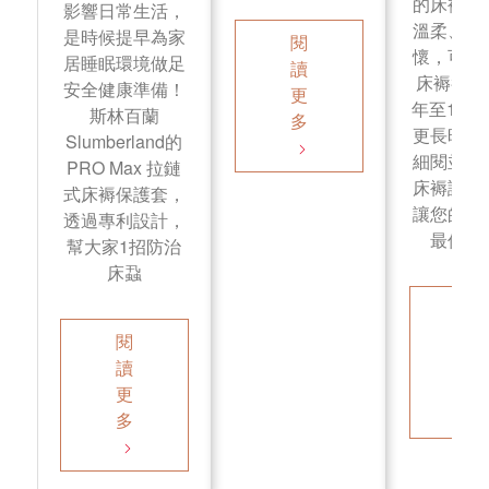
的床褥。
影響日常生活，
溫柔、愛
是時候提早為家
閱
懷，可令
居睡眠環境做足
讀
床褥壽命
安全健康準備！
更
年至10年
斯林百蘭
多
更長時間
Slumberland的
細閱並遵
PRO Max 拉鏈
床褥護理
式床褥保護套，
讓您的床
透過專利設計，
最佳狀
幫大家1招防治
床蝨
閱
讀
閱
更
讀
多
更
多