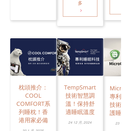
多
多
枕頭推介：
TempSmart
Micron
COOL
技術智慧調
專利防
COMFORT系
溫！保持舒
技術！
列睡枕！香
適睡眠溫度
護睡眠
港用家必備
24 12 月, 2024
23 12 月,
20 1 月, 2025