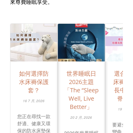
來尊費睡眠享受。
如何選擇防
世界睡眠日
選合適
水床褥保護
2026主題
床褥 
套？
「The “Sleep
長中小
Well, Live
脊骨
16 7 月, 2026
Better」
19 1 月, 
您正在尋找一款
20 2 月, 2026
舒適、健康又環
要避免出
保的防水床墊保
彎曲，日
2026年世界睡眠