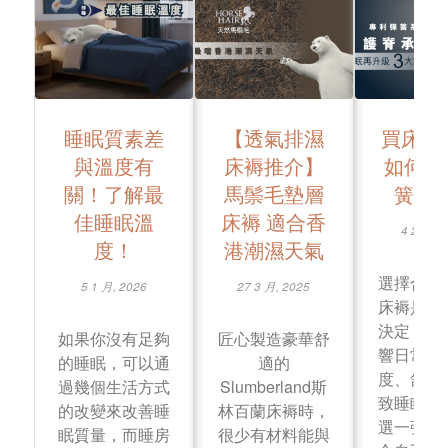
睡眠質素差
【透氣排濕
買床褥
與溫度有
床褥推介】
如何選
關！了解最
馬鬃毛墊層
簧床
佳睡眠溫
床褥 適合香
4 2 月, 
度！
港潮濕天氣
選擇合適
5 1 月, 2026
27 3 月, 2025
床褥是一
決定，長
如果你沒有足夠
匠心製造豪華舒
響日常整
的睡眠，可以通
適的
度、舒適
過幾個生活方式
Slumberland斯
致睡眠質
的改變來改善睡
林百蘭床褥時，
選一張優
眠質量，而睡房
很少有材料能與