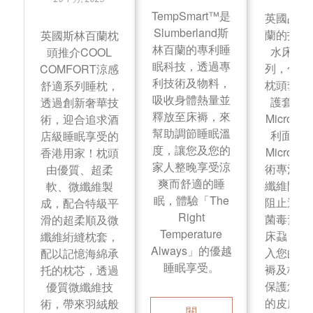
TempSmart™是
英國品牌
Slumberland斯
蘭的指定
英國斯林百蘭枕
林百蘭的專利睡
水床上
頭推介COOL
眠科技，透過專
列，包括
COMFORT涼感
利技術及物料，
枕頭套及
舒適系列睡枕，
吸收身體熱量並
護套，
透過創新奢華技
釋放至床褥，來
MicronO
術，迎合追求酒
幫助調節睡眠溫
利面料
店級睡眠享受的
度，讓您及您的
MicronO
香港用家！枕頭
家人整晚享受涼
術專注於
由優質、超柔
爽而舒適的睡
纖維間隙
軟、微纖維製
眠，體驗「The
阻止過敏
成，配合特級平
Right
菌毒素、
滑的超柔順及微
Temperature
床蝨，穿
纖維絎縫枕套，
Always」的優越
入您的床
配以記憶海綿承
睡眠享受。
褥及枕頭
托的枕芯，透過
保護您及
優質微纖維技
的皮膚及
術，帶來羽絨般
閱