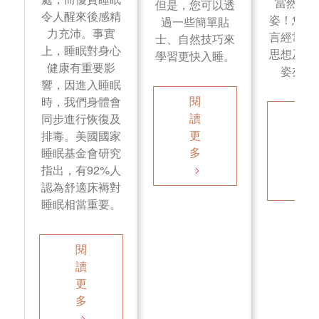
當然是
但是，您可以透
令人醒來後感精
姿！您的
過一些簡單貼
力充沛。事實
言經常展
士、自然技巧來
上，睡眠對身心
思想及個
學習更快入睡。
健康有重要影
姿亦同
響，因進入睡眠
閱
時，我們身體會
閱
讀
同步進行恢復及
讀
更
排毒。美國國家
更
多
睡眠基金會研究
多
指出，有92%人
認為舒適床褥對
睡眠相當重要。
閱
讀
更
多