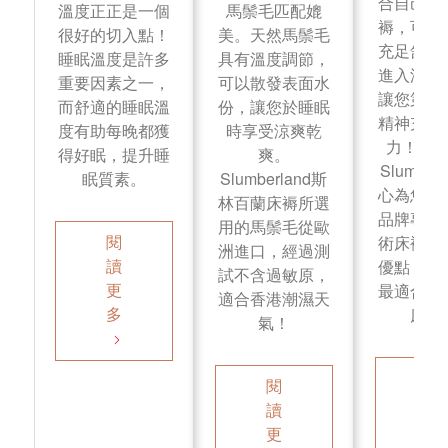
合自己的
溫度正正是一個
馬鬃毛匹配媲
褥，可為
很好的切入點！
美。天然馬鬃毛
充足舒適
睡眠溫度是許多
具有溫度調節，
進入深度
重要因素之一，
可以散發表面水
讓您第二
而舒適的睡眠溫
份，讓您於睡眠
精神充，
度有助每晚都獲
時享受涼爽乾
力！斯
得好眠，提升睡
爽。
Slumber
眠質素。
Slumberland斯
心為您介
林百蘭床褥所選
品牌專利
用的馬鬃毛從歐
閱
術床褥的
洲進口，經過測
讀
優點，讓
試不含過敏原，
更
最適合您
適合香港潮濕天
多
床褥
氣！
閱
閱
讀
讀
更
更