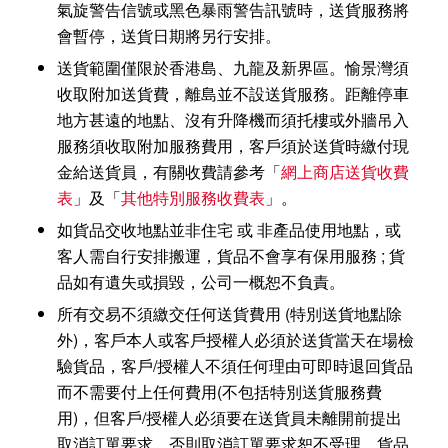
氣旋警告信號或黑色暴雨警告訊號時，送貨服務將
會暫停，送貨日期將另行安排。
送貨範圍僅限於香港島、九龍及新界區。愉景灣須
收取附加送貨費，離島並不設送貨服務。距離停車
地方甚遠的地點、沒有升降機而須托樓或外牆吊入
服務須收取附加服務費用，客戶須於送貨時繳付現
金給送貨員，有關收費請參考「
網上商店送貨收費
表
」及「
其他特別服務收費表
」。
如貨品交收地點並非住宅 或 非產品使用地點，或
客人需自行安排搬運，貨品不會享有保用服務 ; 貨
品如有遺失或損毀，公司一概恕不負責。
所有交易不須繳交任何送貨費用 (特別送貨地點除
外)，客戶本人或客戶授權人必須於送貨當天在場檢
驗貨品，客戶/授權人不須任何理由可即時退回貨品
而不需要付上任何費用(不包括特別送貨服務費
用)，但客戶/授權人必須要在送貨員未離開前提出
取消訂單要求，否則取消訂單要求恕不受理。貨品