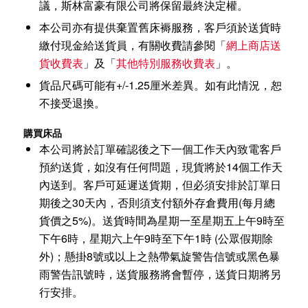
議，斯林富豪有限公司將保留最終決定權。
本公司亦有提供棄置舊床褥服務，客戶須於送貨時
繳付現金給送貨員，有關收費請參閱「
網上商店送
貨收費表
」及「
其他特別服務收費表
」。
貨品尺碼可能有+/-1.25厘米差異。如有此情況，恕
不接受退換。
購買床品
本公司將於訂單確認後之下一個工作天內致電客戶
預約送貨，如沒有任何問題，現貨將於14個工作天
內送到。客戶可延遲送貨期，但必須安排於訂單日
期後之30天內，否則須支付額外存倉費用(每月總
貨價之5%)。送貨時間為星期一至星期五上午9時至
下午6時，星期六上午9時至下午1時 (公眾假期除
外)；懸掛8號或以上之熱帶氣旋警告信號或黑色暴
雨警告訊號時，送貨服務將會暫停，送貨日期將另
行安排。