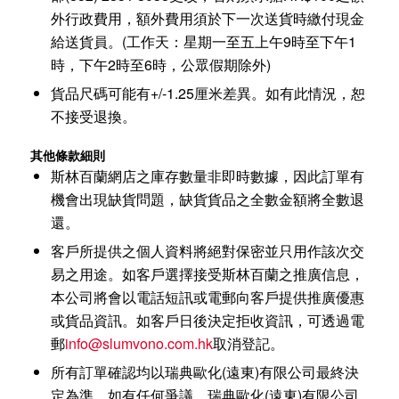
外行政費用，額外費用須於下一次送貨時繳付現金
給送貨員。(工作天：星期一至五上午9時至下午1
時，下午2時至6時，公眾假期除外)
貨品尺碼可能有+/-1.25厘米差異。如有此情況，恕
不接受退換。
其他條款細則
斯林百蘭網店之庫存數量非即時數據，因此訂單有
機會出現缺貨問題，缺貨貨品之全數金額將全數退
還。
客戶所提供之個人資料將絕對保密並只用作該次交
易之用途。如客戶選擇接受斯林百蘭之推廣信息，
本公司將會以電話短訊或電郵向客戶提供推廣優惠
或貨品資訊。如客戶日後決定拒收資訊，可透過電
郵
info@slumvono.com.hk
取消登記。
所有訂單確認均以瑞典歐化(遠東)有限公司最終決
定為準。如有任何爭議，瑞典歐化(遠東)有限公司