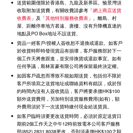
送貨範圍僅限於香港島、九龍及新界區。愉景灣須
收取附加送貨費，有關收費請參考「
網上商店送貨
收費表
」及「
其他特別服務收費表
」。離島、村
屋、距離停車地方甚遠、唐樓、沒有升降機直達的
地點及PO Box地址不設送貨。
貨品一經客戶/授權人簽收恕不退換或退款。如客戶
於收貨時即時發現貨品有損壞，客戶服務部於下一
個工作天將會跟進，並安排換貨或退款事宜。如有
任何爭議，斯林富豪有限公司將保留最終決定權。
如因客戶疏忽而導致不能如期送貨，包括但不限於
客戶所填寫之送貨地址或聯絡資料有錯誤，或於預
約時間內沒有人簽收貨品，客戶將要承擔HK$100
額外送貨費用，另加特別送貨服務費用(如有)，額
外費用須於下一次送貨時繳付現金給送貨員。
如客戶臨時須要更改送貨時間，必須於原定送貨日
期前2個工作天之中午12時前致電本公司客戶服務
部(852) 2831 8038更改，否則須承擔HK$100之額