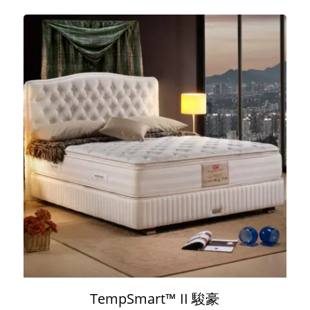
TempSmart™ II 駿豪