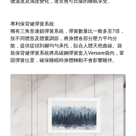
微溫度及濕度變化，達至無可比擬的睡眠享受。
專利保背健彈簧系統
獨有三角形連鎖彈簧系統，彈簧數量比一般多至7倍，
按不同體形及體重調節，將身體各部分壓力平均分
散，提供從頭到腳均勻承托，貼合人體天然曲線。袋
裝保背健彈簧系統將高碳鋼彈簧套入Versare袋內，鞏
固彈簧位置，確保睡眠時身體轉動不會影響睡伴。