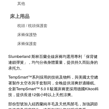
其他
探索斯林百蘭的創新及豪華床
褥系列
床上用品
枕頭 / 枕頭保護套
床褥保護墊
床褥保護套
Slumberland 斯林百蘭全線床褥均選用專利「保背健
連鎖彈簧」，均勻分佈身體重量，提供持久而貼身的
承托力。
TempSmart™系列採用的技術及物料，與美國太空總
署製作太空衣與手套類同，全晚提供清爽舒適睡眠。
全新TempSmart™ 5.0 II 駿麗床褥更採用德國Kikoo科
技，提供長達12個小時以上天然涼爽。
部份型號加入紐西蘭純羊毛及天然馬鬃毛，加強調節