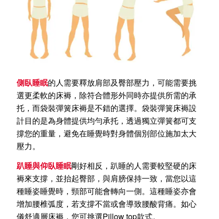
側臥睡眠
的人需要釋放肩部及臀部壓力，可能需要挑
選更柔軟的床褥，除符合體形外同時亦提供所需的承
托，而袋裝彈簧床褥是不錯的選擇。袋裝彈簧床褥設
計目的是為身體提供均勻承托，透過獨立彈簧都可支
撐您的重量，避免在睡覺時對身體個別部位施加太大
壓力。
趴睡與仰臥睡眠
剛好相反，趴睡的人需要較堅硬的床
褥來支撐，並抬起臀部，與肩膀保持一致，當您以這
種睡姿睡覺時，頸部可能會轉向一側。這種睡姿亦會
增加腰椎弧度，若支撐不當或會導致腰酸背痛。如心
儀舒適層床褥，您可挑選Pillow top款式。