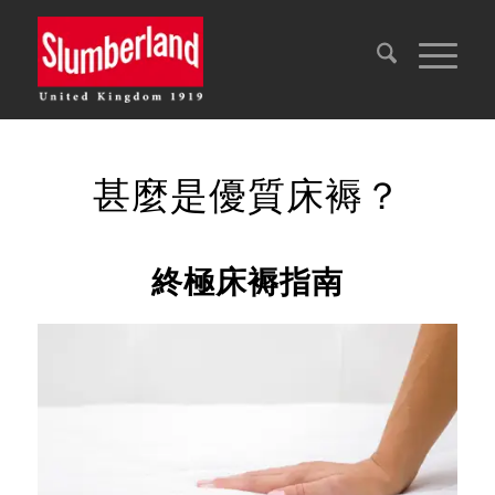
甚麼是優質床褥？
終極床褥指南