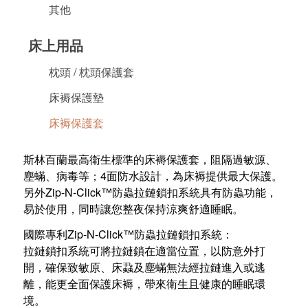
其他
床上用品
枕頭 / 枕頭保護套
床褥保護墊
床褥保護套
斯林百蘭最高衛生標準的床褥保護套，阻隔過敏源、
塵蟎、病毒等；4面防水設計，為床褥提供最大保護。
另外Zip-N-Click™防蟲拉鏈鎖扣系統具有防蟲功能，
易於使用，同時讓您整夜保持涼爽舒適睡眠。
國際專利Zip-N-Click™防蟲拉鏈鎖扣系統：
拉鏈鎖扣系統可將拉鏈鎖在適當位置，以防意外打
開，確保致敏原、床蝨及塵蟎無法經拉鏈進入或逃
離，能更全面保護床褥，帶來衛生且健康的睡眠環
境。