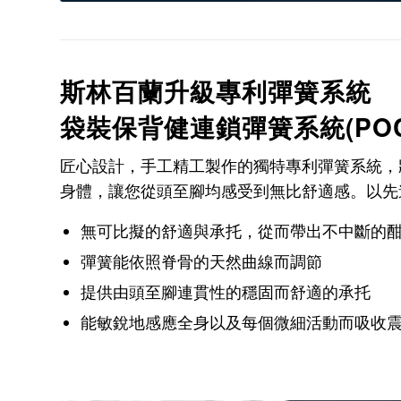
斯林百蘭升級專利彈簧系統
袋裝保背健連鎖彈簧系統(POCKE
匠心設計，手工精工製作的獨特專利彈簧系統，
身體，讓您從頭至腳均感受到無比舒適感。以先進
無可比擬的舒適與承托，從而帶出不中斷的
彈簧能依照脊骨的天然曲線而調節
提供由頭至腳連貫性的穩固而舒適的承托
能敏銳地感應全身以及每個微細活動而吸收