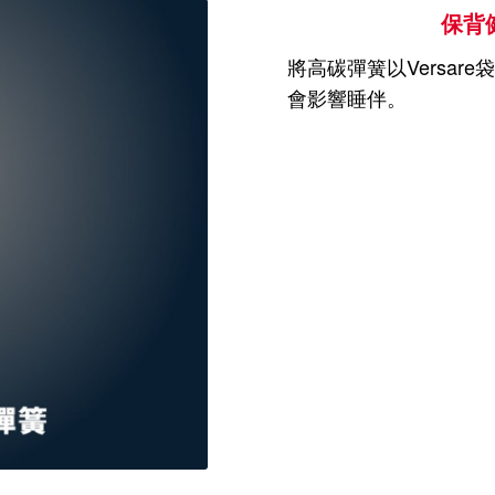
保背健
將高碳彈簧以Versa
會影響睡伴。